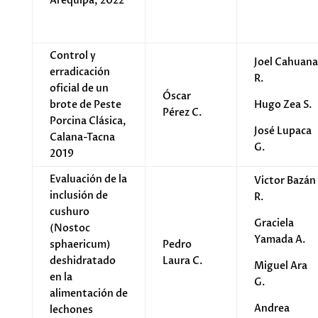
Arequipa, 2022
Control y
Joel Cahuana
erradicación
R.
oficial de un
Óscar
brote de Peste
Hugo Zea S.
Pérez C.
Porcina Clásica,
José Lupaca
Calana-Tacna
G.
2019
Evaluación de la
Victor Bazán
inclusión de
R.
cushuro
Graciela
(Nostoc
Yamada A.
sphaericum)
Pedro
deshidratado
Laura C.
Miguel Ara
en la
G.
alimentación de
Andrea
lechones