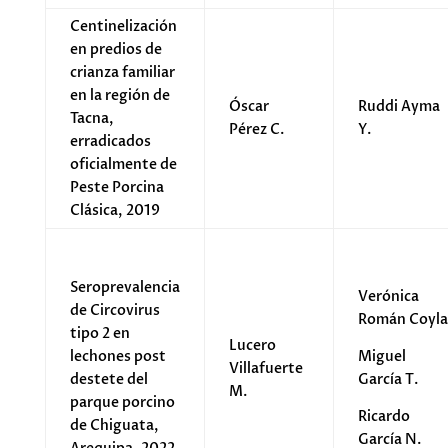
Centinelización
en predios de
crianza familiar
en la región de
Óscar
Ruddi Ayma
Tacna,
Pérez C.
Y.
erradicados
oficialmente de
Peste Porcina
Clásica, 2019
Seroprevalencia
Verónica
de Circovirus
Román Coyla
tipo 2 en
Lucero
lechones post
Miguel
Villafuerte
destete del
García T.
M.
parque porcino
Ricardo
de Chiguata,
García N.